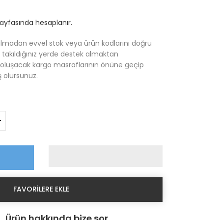
yfasında hesaplanır.
almadan evvel stok veya ürün kodlarını doğru
, takıldığınız yerde destek almaktan
e oluşacak kargo masraflarının önüne geçip
 olursunuz.
+
FAVORILERE EKLE
Ürün hakkında bize sor