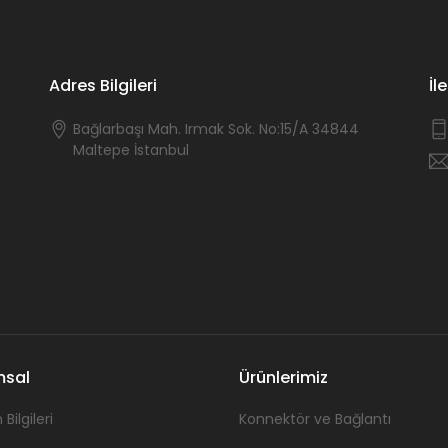
Adres Bilgileri
İl
Bağlarbaşı Mah. Irmak Sok. No:15/A 34844
Maltepe İstanbul
msal
Ürünlerimiz
 Bilgileri
Konnektör ve Bağlantı