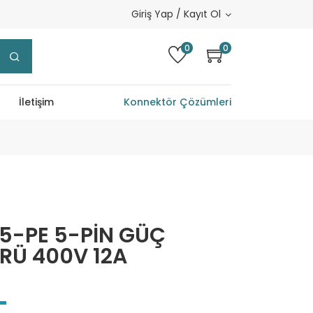
Giriş Yap / Kayıt Ol
0
0
İletişim
Konnektör Çözümleri
5-PE 5-PİN GÜÇ
Ü 400V 12A
L