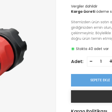
Vergiler dahildir
Kargo ücreti
ödeme sa
Sitemizden ürün satın 
girdiğinizden emin olun
çekinmeyiniz. Böylelikl
doğru ürün temin etmiş
Stokta 40 adet var
-
Adet:
SEPETE EKLE
Kargo Politikası