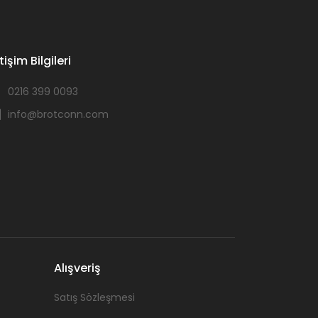
etişim Bilgileri
0216 399 0093
info@brotconn.com
Alışveriş
Satış Sözleşmesi