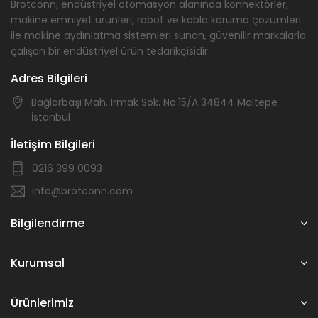
Brotconn, endüstriyel otomasyon alanında konnektörler,
makine emniyet ürünleri, robot ve kablo koruma çözümleri
ile makine aydınlatma sistemleri sunan, güvenilir markalarla
çalışan bir endüstriyel ürün tedarikçisidir.
Adres Bilgileri
Bağlarbaşı Mah. Irmak Sok. No:15/A 34844 Maltepe
İstanbul
İletişim Bilgileri
0216 399 0093
info@brotconn.com
Bilgilendirme
Kurumsal
Ürünlerimiz