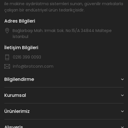
ile makine aydınlatma sistemleri sunan, güvenilir markalarla
çalışan bir endüstriyel ürün tedarikçisidir.
Adres Bilgileri
Bağlarbaşı Mah. Irmak Sok. No:15/A 34844 Maltepe
İstanbul
İletişim Bilgileri
0216 399 0093
info@brotconn.com
Bilgilendirme
Kurumsal
Ürünlerimiz
Alışveriş