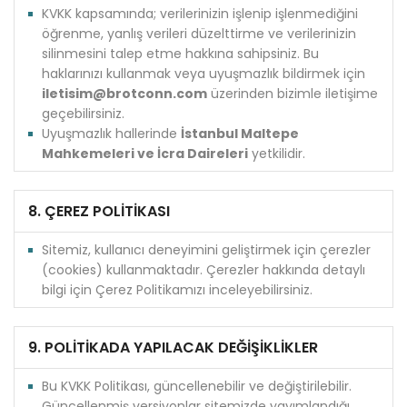
KVKK kapsamında; verilerinizin işlenip işlenmediğini
öğrenme, yanlış verileri düzelttirme ve verilerinizin
silinmesini talep etme hakkına sahipsiniz. Bu
haklarınızı kullanmak veya uyuşmazlık bildirmek için
iletisim@brotconn.com
üzerinden bizimle iletişime
geçebilirsiniz.
Uyuşmazlık hallerinde
İstanbul Maltepe
Mahkemeleri ve İcra Daireleri
yetkilidir.
8. ÇEREZ POLİTİKASI
Sitemiz, kullanıcı deneyimini geliştirmek için çerezler
(cookies) kullanmaktadır. Çerezler hakkında detaylı
bilgi için Çerez Politikamızı inceleyebilirsiniz.
9. POLİTİKADA YAPILACAK DEĞİŞİKLİKLER
Bu KVKK Politikası, güncellenebilir ve değiştirilebilir.
Güncellenmiş versiyonlar sitemizde yayımlandığı