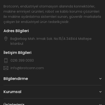
Brotconn, endüstriyel otomasyon alanında konnektörler,
makine emniyet ürünleri, robot ve kablo koruma çözümleri
ile makine aydınlatma sistemleri sunan, güvenilir markalarla
çalışan bir endüstriyel ürün tedarikçisidir.
Adres Bilgileri
Bağlarbaşı Mah. Irmak Sok. No:15/A 34844 Maltepe
İstanbul
İletişim Bilgileri
0216 399 0093
info@brotconn.com
Bilgilendirme
Kurumsal
Ürünlerimiz