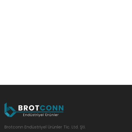
Brotconn Endüstriyel Ürünler Tic. Ltd. Şti.