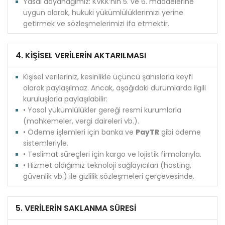
Yasal dayanağımız: KVKK’nın 5. ve 6. maddelerine
uygun olarak, hukuki yükümlülüklerimizi yerine
getirmek ve sözleşmelerimizi ifa etmektir.
4. KİŞİSEL VERİLERİN AKTARILMASI
Kişisel verileriniz, kesinlikle üçüncü şahıslarla keyfi
olarak paylaşılmaz. Ancak, aşağıdaki durumlarda ilgili
kuruluşlarla paylaşılabilir:
• Yasal yükümlülükler gereği resmi kurumlarla
(mahkemeler, vergi daireleri vb.).
• Ödeme işlemleri için banka ve
PayTR
gibi ödeme
sistemleriyle.
• Teslimat süreçleri için kargo ve lojistik firmalarıyla.
• Hizmet aldığımız teknoloji sağlayıcıları (hosting,
güvenlik vb.) ile gizlilik sözleşmeleri çerçevesinde.
5. VERİLERİN SAKLANMA SÜRESİ