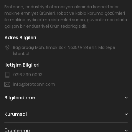
Brotconn, endüstriyel otomasyon alanında konnektörler,
makine emniyet ürünleri, robot ve kablo koruma çözümleri
ile makine aydınlatma sistemleri sunan, güvenilir markalarla
çalışan bir endüstriyel ürün tedarikçisidir.
Adres Bilgileri
Bağlarbaşı Mah. Irmak Sok. No:15/A 34844 Maltepe
İstanbul
İletişim Bilgileri
0216 399 0093
info@brotconn.com
Bilgilendirme
Kurumsal
Ürünlerimiz