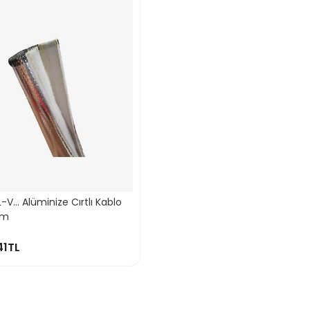
-V... Alüminize Cırtlı Kablo
 1m
41TL