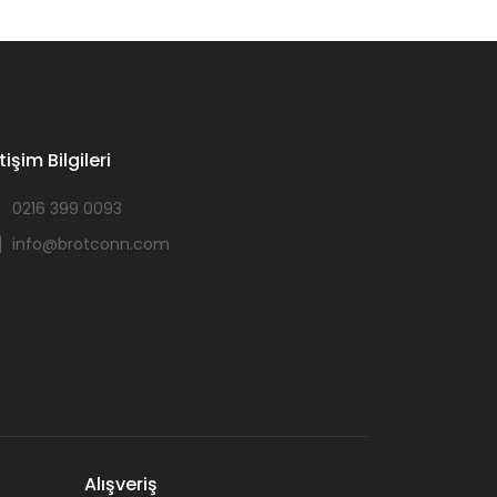
etişim Bilgileri
0216 399 0093
info@brotconn.com
Alışveriş