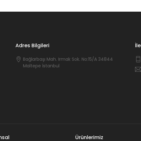
Adres Bilgileri
İl
Bağlarbaşı Mah. Irmak Sok. No:15/A 34844
Maltepe İstanbul
msal
Ürünlerimiz