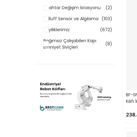
Anahtar Değişim İstasyonu
(2)
Balluff Sensör ve Algılama
(103)
Bayiliklerimiz
(672)
Bağımsız Çalışabilen Kapı
(8)
Emniyet Siviçleri
Butonlar
(5)
comitronic-btı
(2)
Contrinex Sensör ve
(72)
Algılama
BF-SF
DH-20 Serisi Güç
(4)
Kılıfı
Konnektörleri
238.
DH-24 Serisi Güç
(6)
Konnektörleri
Döner Kilitler
(7)