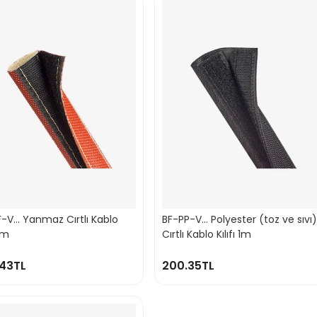
-V... Yanmaz Cırtlı Kablo
BF-PP-V... Polyester (toz ve sıvı)
 1m
Cırtlı Kablo Kılıfı 1m
43TL
200.35TL