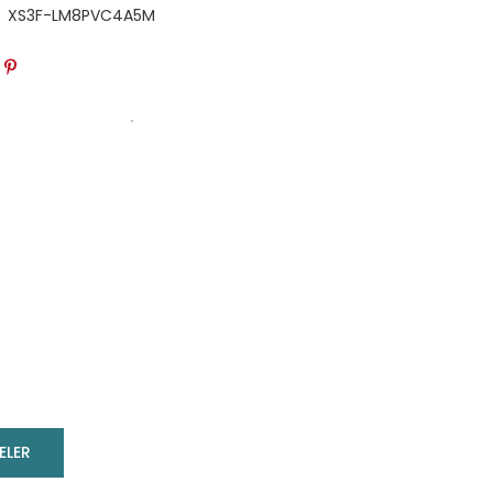
XS3F-LM8PVC4A5M
ELER