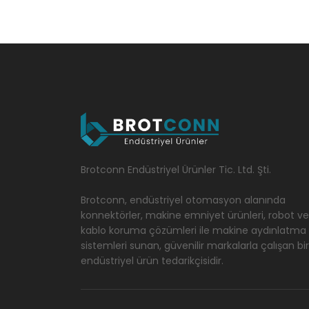
Brotconn Endüstriyel Ürünler Tic. Ltd. Şti.
Brotconn, endüstriyel otomasyon alanında
konnektörler, makine emniyet ürünleri, robot ve
kablo koruma çözümleri ile makine aydınlatma
sistemleri sunan, güvenilir markalarla çalışan bir
endüstriyel ürün tedarikçisidir.