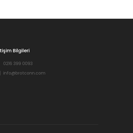
etişim Bilgileri
0216 399 0093
info@brotconn.com