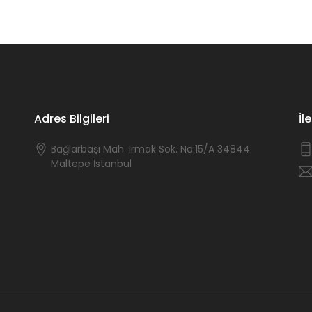
Adres Bilgileri
İl
Bağlarbaşı Mah. Irmak Sok. No:15/A 34844
Maltepe İstanbul