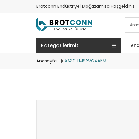
Brotconn Endüstriyel Mağazamıza Hoşgeldiniz
Kategorilerimiz
Ana
Anasayfa
XS3F-LM8PVC4A5M