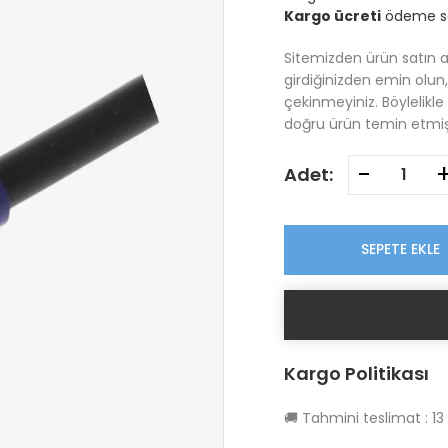
Kargo ücreti
ödeme sa
Sitemizden ürün satın 
girdiğinizden emin olun
çekinmeyiniz. Böylelikl
doğru ürün temin etmiş
-
Adet:
SEPETE EKLE
Kargo Politikası
🚚
Tahmini teslimat :
13