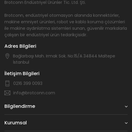
Brotconn Endüstriyel Ürünler Tic. Ltd. Şti.
Brotconn, endüstriyel otomasyon alanında konnektörler,
makine emniyet ürünleri, robot ve kablo koruma çözümleri
ile makine aydınlatma sistemleri sunan, güvenilir markalarla
çalışan bir endüstriyel ürün tedarikçisidir.
Adres Bilgileri
Bağlarbaşı Mah. Irmak Sok. No:15/A 34844 Maltepe
İstanbul
İletişim Bilgileri
0216 399 0093
info@brotconn.com
Bilgilendirme
Kurumsal