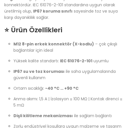
konnektördür. IEC 61076-2-101 standardına uygun olarak
üretilmiş olup,
IP67 koruma sınıfı
sayesinde toz ve suya
karşı dayanıklılık sağlar.
⭐ Ürün Özellikleri
M12 8-pin erkek konnektör (X-kodlu)
– çok çıkışlı
bağlantılar için ideal
Yüksek kalite standartı:
IEC 61076-2-101
uyumlu
IP67 su ve toz koruması
ile saha uygulamalarında
güvenli kullanım
Ortam sıcaklığı:
-40 °C … +90 °C
Anma akımı: 1,5 A | İzolasyon ≥ 100 MΩ | Kontak direnci ≤
5 mΩ
Dişli kilitleme mekanizması
ile sağlam bağlantı
Zorlu endüstriyel koşullara uygun malzeme ve tasarım