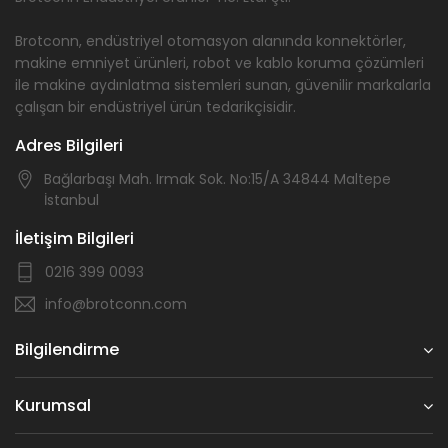
Brotconn, endüstriyel otomasyon alanında konnektörler,
makine emniyet ürünleri, robot ve kablo koruma çözümleri
ile makine aydınlatma sistemleri sunan, güvenilir markalarla
çalışan bir endüstriyel ürün tedarikçisidir.
Adres Bilgileri
Bağlarbaşı Mah. Irmak Sok. No:15/A 34844 Maltepe
İstanbul
İletişim Bilgileri
0216 399 0093
info@brotconn.com
Bilgilendirme
Kurumsal