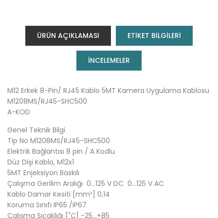
ÜRÜN AÇIKLAMASI
ETİKET BİLGİLERİ
INCELEMELER
M12 Erkek 8-Pin/ RJ45 Kablo 5MT Kamera Uygulama Kablosu
M1208MS/RJ45-SHC500
A-KOD
Genel Teknik Bilgi
Tip No M1208MS/RJ45-SHC500
Elektrik Bağlantısı 8 pin / A Kodlu
Düz Dişi Kablo, M12x1
5MT Enjeksiyon Baskılı
Çalışma Gerilim Aralığı 0…125 V DC 0…125 V AC
Kablo Damar Kesiti [mm²] 0,14
Koruma Sınıfı IP65 /IP67
Çalışma Sıcaklığı [˚C] -25…+85