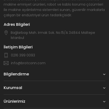
makine emniyet ürünleri, robot ve kablo koruma çözümleri
ile makine aydınlatma sistemleri sunan, güvenilir markalarla
çalışan bir endüstriyel ürün tedarikçisidir.
Adres Bilgileri
Bağlarbaşı Mah. Irmak Sok. No:15/A 34844 Maltepe
İstanbul
İletişim Bilgileri
0216 399 0093
info@brotconn.com
Bilgilendirme
Kurumsal
Ürünlerimiz