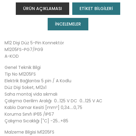
ÜRÜN AÇIKLAMASI
ETİKET BİLGİLERİ
INCELEMELER
M12 Dişi Düz 5-Pin Konnektör
M1205FS-PG7/PG9
A-KOD
Genel Teknik Bilgi
Tip No M1205FS
Elektrik Bağlantısı 5 pin / A Kodlu
Düz Dişi Soket, M12x1
Saha montaj vida sıkmalı
Çalışma Gerilim Aralığı 0…125 V DC 0…125 V AC
Kablo Damar Kesiti [mm²] 0,34….0,75
Koruma Sınıfı IP65 /IP67
Çalışma Sıcaklığı [˚C] -25…+85
Malzeme Bilgisi M1205FS