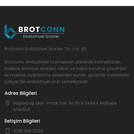
Brotconn Endüstriyel Ürünler Tic. Ltd. Şti.
Brotconn, endüstriyel otomasyon alanında konnektörler,
makine emniyet ürünleri, robot ve kablo koruma çözümleri
ile makine aydınlatma sistemleri sunan, güvenilir markalarla
çalışan bir endüstriyel ürün tedarikçisidir.
Adres Bilgileri
Bağlarbaşı Mah. Irmak Sok. No:15/A 34844 Maltepe
İstanbul
İletişim Bilgileri
0216 399 0093