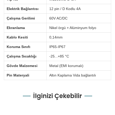
Elektrik Bağlantısı
12 pin / D Kodlu 4A
Çalışma Gerilimi
60V AC/DC
Ekranlama
Nikel örgü + Alüminyum folyo
Kablo Kesiti
0,14mm
Koruma Sınıfı
IP65-IP67
Çalışma Sıcaklığı
-25...+85 °C
Gövde Malzemesi
Metal (EMI korumalı)
Pin Materyali
Altın Kaplama Vida bağlantılı
İlginizi Çekebilir