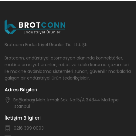
Brotconn Endüstriyel Ürünler Tic. Ltd. Şti.
Brotconn, endüstriyel otomasyon alanında konnektörler,
makine emniyet ürünleri, robot ve kablo koruma çözümleri
ile makine aydınlatma sistemleri sunan, güvenilir markalarla
çalışan bir endüstriyel ürün tedarikçisidir.
Adres Bilgileri
Bağlarbaşı Mah. Irmak Sok. No:15/A 34844 Maltepe
İstanbul
İletişim Bilgileri
0216 399 0093