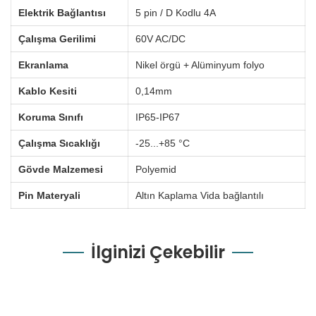
Elektrik Bağlantısı
5 pin / D Kodlu 4A
Çalışma Gerilimi
60V AC/DC
Ekranlama
Nikel örgü + Alüminyum folyo
Kablo Kesiti
0,14mm
Koruma Sınıfı
IP65-IP67
Çalışma Sıcaklığı
-25...+85 °C
Gövde Malzemesi
Polyemid
Pin Materyali
Altın Kaplama Vida bağlantılı
İlginizi Çekebilir