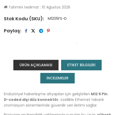
🚚
Tahmini teslimat :
10 Ağustos 2026
Stok Kodu (SKU):
M1205FS-D
Paylaş:
ÜRÜN AÇIKLAMASI
ETİKET BİLGİLERİ
INCELEMELER
Endüstriyel haberleşme altyapıları için geliştirilen
M12 5 Pin
D-coded dişi düz konnektör
, özellikle Ethernet tabanlı
otomasyon sistemlerinde güvenilir veri iletimi sağlar.
Brotconn mühendislik yaklaşımıyla sunulan bu ürün;
yüksek