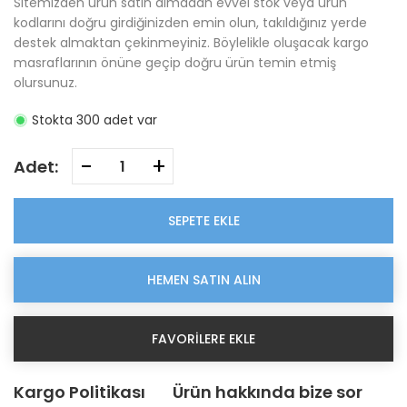
Sitemizden ürün satın almadan evvel stok veya ürün
kodlarını doğru girdiğinizden emin olun, takıldığınız yerde
destek almaktan çekinmeyiniz. Böylelikle oluşacak kargo
masraflarının önüne geçip doğru ürün temin etmiş
olursunuz.
Stokta 300 adet var
-
+
Adet:
SEPETE EKLE
HEMEN SATIN ALIN
FAVORILERE EKLE
Kargo Politikası
Ürün hakkında bize sor