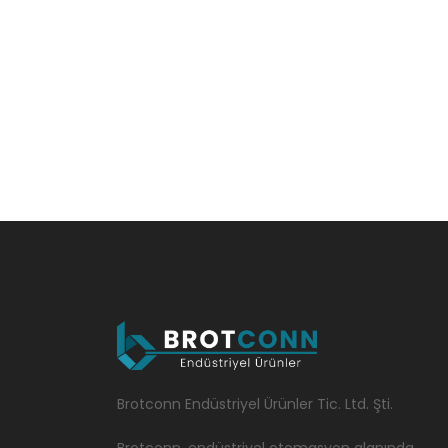
Brotconn Endüstriyel Ürünler Tic. Ltd. Şti.
Brotconn, endüstriyel otomasyon alanında