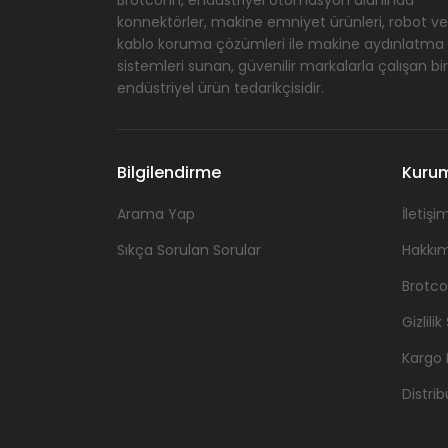
konnektörler, makine emniyet ürünleri, robot ve
kablo koruma çözümleri ile makine aydınlatma
sistemleri sunan, güvenilir markalarla çalışan bir
endüstriyel ürün tedarikçisidir.
Bilgilendirme
Kuru
Arama Yap
İletişim
Sıkça Sorulan Sorular
Hakkı
Brotco
Gizlili
Kargo P
Distrib