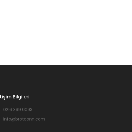
etişim Bilgileri
0216 399 0093
info@brotconn.com