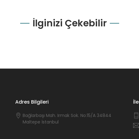
İlginizi Çekebilir
Adres Bilgileri
İl
Bağlarbaşı Mah. Irmak Sok. No:15/A 34844
Maltepe İstanbul