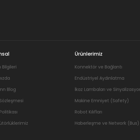
msal
Ürünlerimiz
 Bilgileri
Konnektör ve Bağlantı
mızda
Endüstriyel Aydınlatma
nn Blog
İkaz Lambaları ve Sinyalizasyo
k Sözleşmesi
Makine Emniyet (Safety)
olitikası
Robot Kılıfları
ütörlüklerimiz
Haberleşme ve Network (Bus)