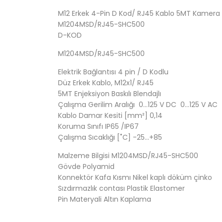
M12 Erkek 4-Pin D Kod/ RJ45 Kablo 5MT Kamer
M1204MSD/RJ45-SHC500
D-KOD
M1204MSD/RJ45-SHC500
Elektrik Bağlantısı 4 pin / D Kodlu
Düz Erkek Kablo, M12x1/ RJ45
5MT Enjeksiyon Baskılı Blendajlı
Çalışma Gerilim Aralığı 0…125 V DC 0…125 V AC
Kablo Damar Kesiti [mm²] 0,14
Koruma Sınıfı IP65 /IP67
Çalışma Sıcaklığı [˚C] -25…+85
Malzeme Bilgisi M1204MSD/RJ45-SHC500
Gövde Polyamid
Konnektör Kafa Kısmı Nikel kaplı döküm çinko
Sızdırmazlık contası Plastik Elastomer
Pin Materyali Altın Kaplama