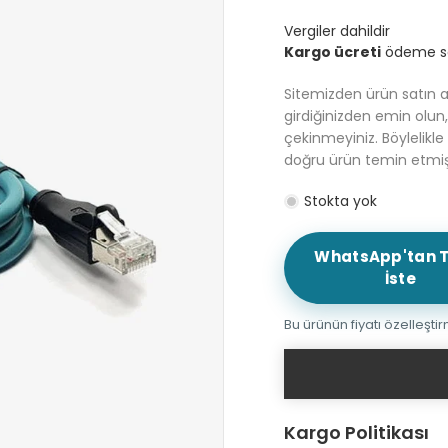
Vergiler dahildir
Kargo ücreti
ödeme sa
Sitemizden ürün satın 
girdiğinizden emin olun
çekinmeyiniz. Böylelikl
doğru ürün temin etmiş
Stokta yok
WhatsApp'tan T
İste
Bu ürünün fiyatı özelleşti
Kargo Politikası