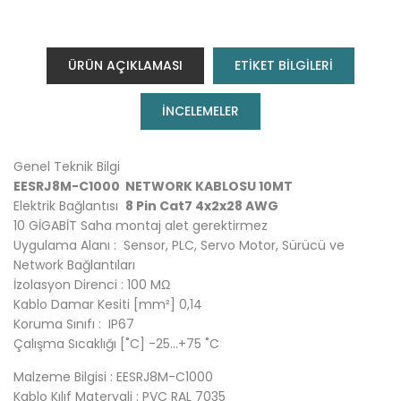
ÜRÜN AÇIKLAMASI
ETİKET BİLGİLERİ
INCELEMELER
Genel Teknik Bilgi
EESRJ8M-C1000 NETWORK KABLOSU 10MT
Elektrik Bağlantısı
8 Pin Cat7 4x2x28 AWG
10 GİGABİT Saha montaj alet gerektirmez
Uygulama Alanı : Sensor, PLC, Servo Motor, Sürücü ve
Network Bağlantıları
İzolasyon Direnci : 100 MΩ
Kablo Damar Kesiti [mm²] 0,14
Koruma Sınıfı : IP67
Çalışma Sıcaklığı [˚C] -25…+75 ˚C
Malzeme Bilgisi : EESRJ8M-C1000
Kablo Kılıf Materyali : PVC RAL 7035