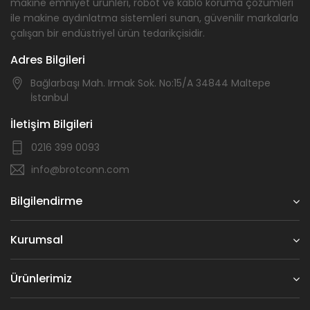
makine emniyet ürünleri, robot ve kablo koruma çözümleri
ile makine aydınlatma sistemleri sunan, güvenilir markalarla
çalışan bir endüstriyel ürün tedarikçisidir.
Adres Bilgileri
Bağlarbaşı Mah. Irmak Sok. No:15/A 34844 Maltepe
İstanbul
İletişim Bilgileri
0216 399 0093
info@brotconn.com
Bilgilendirme
Kurumsal
Ürünlerimiz