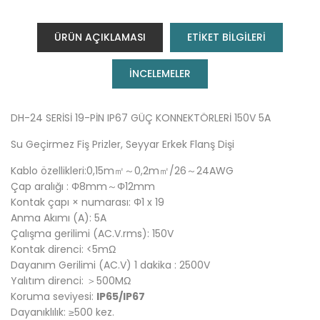
ÜRÜN AÇIKLAMASI
ETİKET BİLGİLERİ
INCELEMELER
DH-24 SERİSİ 19-PİN IP67 GÜÇ KONNEKTÖRLERİ 150V 5A
Su Geçirmez Fiş Prizler, Seyyar Erkek Flanş Dişi
Kablo özellikleri:0,15m㎡～0,2m㎡/26～24AWG
Çap aralığı : Φ8mm～Φ12mm
Kontak çapı × numarası: Φ1 x 19
Anma Akımı (A): 5A
Çalışma gerilimi (AC.V.rms): 150V
Kontak direnci: <5mΩ
Dayanım Gerilimi (AC.V) 1 dakika : 2500V
Yalıtım direnci: ＞500MΩ
Koruma seviyesi:
IP65/IP67
Dayanıklılık: ≥500 kez.