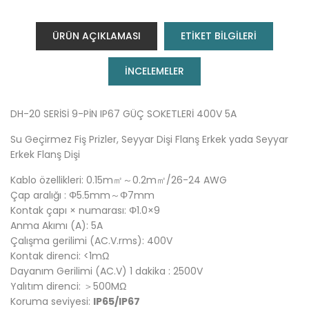
ÜRÜN AÇIKLAMASI
ETİKET BİLGİLERİ
INCELEMELER
DH-20 SERİSİ 9-PİN IP67 GÜÇ SOKETLERİ 400V 5A
Su Geçirmez Fiş Prizler, Seyyar Dişi Flanş Erkek yada Seyyar
Erkek Flanş Dişi
Kablo özellikleri: 0.15m㎡～0.2m㎡/26-24 AWG
Çap aralığı : Φ5.5mm～Φ7mm
Kontak çapı × numarası: Φ1.0×9
Anma Akımı (A): 5A
Çalışma gerilimi (AC.V.rms): 400V
Kontak direnci: <1mΩ
Dayanım Gerilimi (AC.V) 1 dakika : 2500V
Yalıtım direnci: ＞500MΩ
Koruma seviyesi:
IP65/IP67