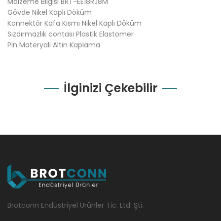
Malzeme Bilgisi BRT-EE18RJ8M
Gövde Nikel Kaplı Döküm
Konnektör Kafa Kısmı Nikel Kaplı Döküm
Sızdırmazlık contası Plastik Elastomer
Pin Materyali Altın Kaplama
İlginizi Çekebilir
Brotconn Endüstriyel Ürünler Tic. Ltd. Şti.