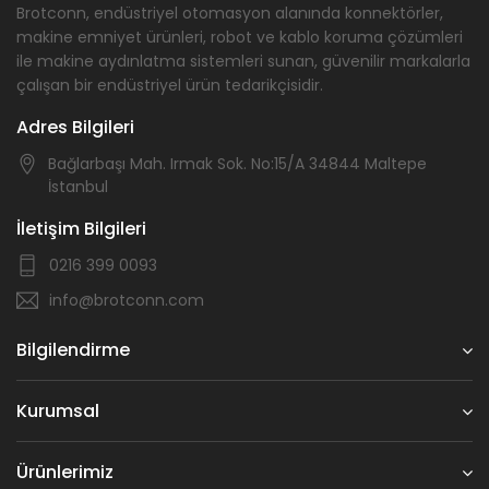
Brotconn, endüstriyel otomasyon alanında konnektörler,
makine emniyet ürünleri, robot ve kablo koruma çözümleri
ile makine aydınlatma sistemleri sunan, güvenilir markalarla
çalışan bir endüstriyel ürün tedarikçisidir.
Adres Bilgileri
Bağlarbaşı Mah. Irmak Sok. No:15/A 34844 Maltepe
İstanbul
İletişim Bilgileri
0216 399 0093
info@brotconn.com
Bilgilendirme
Kurumsal
Ürünlerimiz