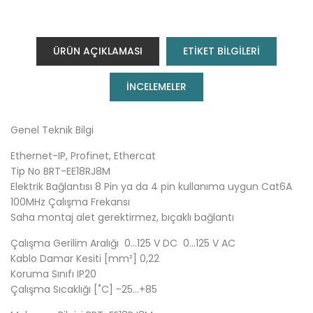
ÜRÜN AÇIKLAMASI
ETİKET BİLGİLERİ
INCELEMELER
Genel Teknik Bilgi
Ethernet-IP, Profinet, Ethercat
Tip No BRT-EE18RJ8M
Elektrik Bağlantısı 8 Pin ya da 4 pin kullanıma uygun Cat6A
100MHz Çalışma Frekansı
Saha montaj alet gerektirmez, bıçaklı bağlantı
Çalışma Gerilim Aralığı 0…125 V DC 0…125 V AC
Kablo Damar Kesiti [mm²] 0,22
Koruma Sınıfı IP20
Çalışma Sıcaklığı [˚C] -25…+85