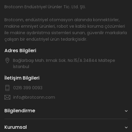
Brotconn Endüstriyel Ürünler Tic. Ltd. Şti.
Brotconn, endüstriyel otomasyon alanında konnektörler,
makine emniyet ürünleri, robot ve kablo koruma çözümleri
ile makine aydınlatma sistemleri sunan, güvenilir markalarla
çalışan bir endüstriyel ürün tedarikçisidir.
Adres Bilgileri
Bağlarbaşı Mah. Irmak Sok. No:15/A 34844 Maltepe
İstanbul
İletişim Bilgileri
0216 399 0093
info@brotconn.com
Bilgilendirme
Kurumsal