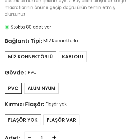
destek almaktan çekinmeyiniz. Böylelikle oluşacak kargo
masraflarının önüne geçip doğru ürün temin etmiş
olursunuz.
Stokta 80 adet var
Bağlantı Tipi:
M12 Konnektörlü
M12 KONNEKTÖRLÜ
KABLOLU
Gövde :
PVC
PVC
ALÜMİNYUM
Kırmızı Flaşör:
Flaşör yok
FLAŞÖR YOK
FLAŞÖR VAR
-
+
Adet: