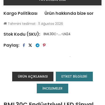
Kargo Politikası
Ürün hakkında bize sor
🚚
Tahmini teslimat :
11 Ağustos 2026
Stok Kodu (SKU):
BML30C-....-LN24
Paylaş:
ÜRÜN AÇIKLAMASI
ETİKET BİLGİLERİ
INCELEMELER
BML30C Endüstriyel LED Sinyal