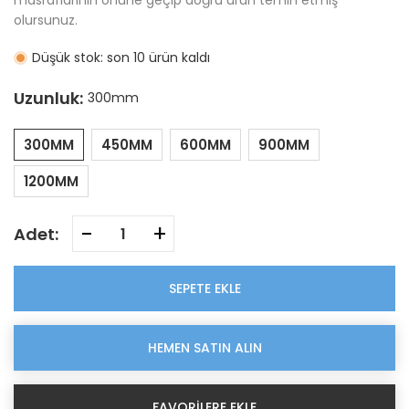
masraflarının önüne geçip doğru ürün temin etmiş
olursunuz.
Düşük stok: son 10 ürün kaldı
Uzunluk:
300mm
300MM
450MM
600MM
900MM
1200MM
-
+
Adet:
SEPETE EKLE
HEMEN SATIN ALIN
FAVORILERE EKLE