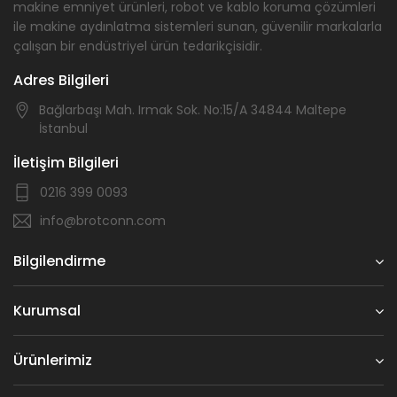
makine emniyet ürünleri, robot ve kablo koruma çözümleri
ile makine aydınlatma sistemleri sunan, güvenilir markalarla
çalışan bir endüstriyel ürün tedarikçisidir.
Adres Bilgileri
Bağlarbaşı Mah. Irmak Sok. No:15/A 34844 Maltepe
İstanbul
İletişim Bilgileri
0216 399 0093
info@brotconn.com
Bilgilendirme
Kurumsal
Ürünlerimiz