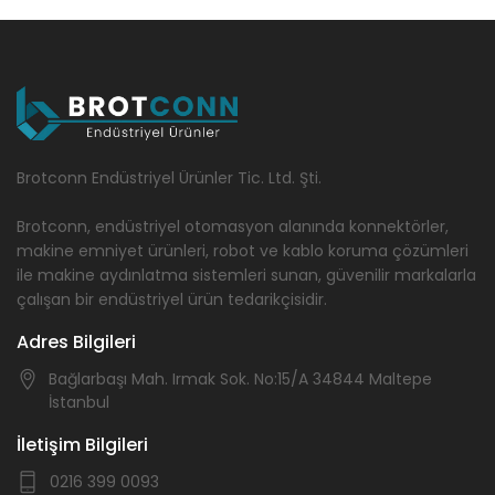
Brotconn Endüstriyel Ürünler Tic. Ltd. Şti.
Brotconn, endüstriyel otomasyon alanında konnektörler,
makine emniyet ürünleri, robot ve kablo koruma çözümleri
ile makine aydınlatma sistemleri sunan, güvenilir markalarla
çalışan bir endüstriyel ürün tedarikçisidir.
Adres Bilgileri
Bağlarbaşı Mah. Irmak Sok. No:15/A 34844 Maltepe
İstanbul
İletişim Bilgileri
0216 399 0093