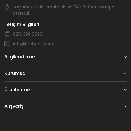
Bağlarbaşı Mah. Irmak Sok. No:15/A 34844 Maltepe
İstanbul
İletişim Bilgileri
0216 399 0093
info@brotconn.com
Bilgilendirme
Kurumsal
Ürünlerimiz
Alışveriş