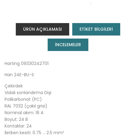
ÜRÜN AÇIKLAMASI
ETİKET BİLGİLERİ
INCELEMELER
Harting 09330242701
Han 24E-BU-S
Çekirdek
Vidalı sonlandırma Dişi
Polikarbonat (PC)
RAL 7032 (çakıl grisi)
Nominal akım: ‌16 A
Boyut: 24 B
Kontaklar: 24
İletken kesiti: 0.75 … 2.5 mm²