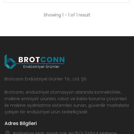
Showing 1 - 1 of 1 result
Brotconn Endüstriyel Ürünler Tic. Ltd. Şti.
Brotconn, endüstriyel otomasyon alanında konnektörler,
makine emniyet ürünleri, robot ve kablo koruma çözümleri
ile makine aydınlatma sistemleri sunan, güvenilir markalarla
çalışan bir endüstriyel ürün tedarikçisidir.
Adres Bilgileri
Bağlarbaşı Mah. Irmak Sok. No:15/A 34844 Maltepe